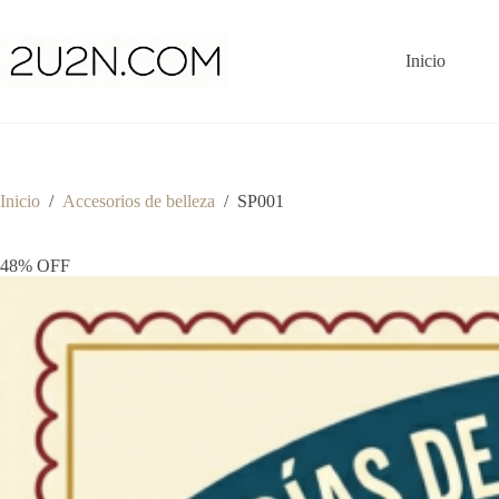
Saltar
al
contenido
Inicio
Inicio
/
Accesorios de belleza
/
SP001
48% OFF