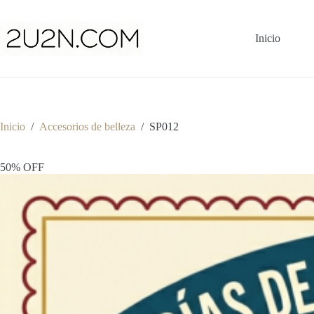
Saltar
al
contenido
Inicio
Inicio
/
Accesorios de belleza
/
SP012
50% OFF