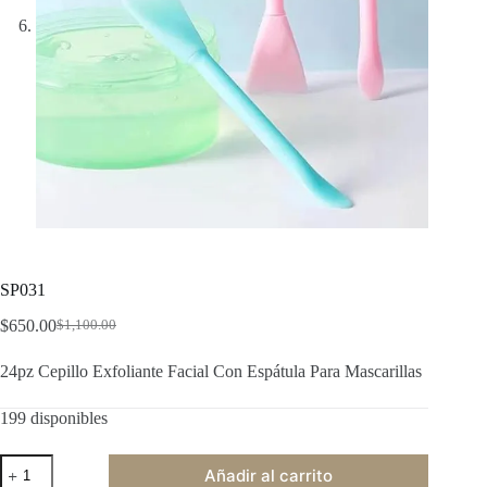
SP031
$
650.00
$
1,100.00
Original
Current
price
price
24pz Cepillo Exfoliante Facial Con Espátula Para Mascarillas
was:
is:
$1,100.00.
$650.00.
199 disponibles
SP031
Añadir al carrito
cantidad