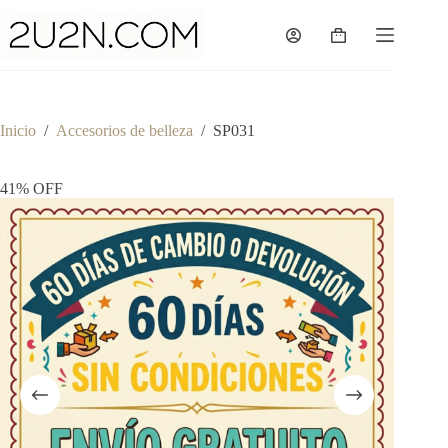
Saltar
al
Shopping
contenido
cart
Inicio
/
Accesorios de belleza
/
SP031
41% OFF