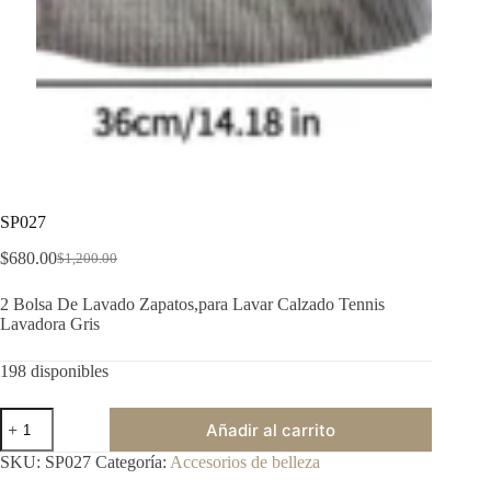
SP027
$
680.00
$
1,200.00
Original
Current
price
price
2 Bolsa De Lavado Zapatos,para Lavar Calzado Tennis
was:
is:
Lavadora Gris
$1,200.00.
$680.00.
198 disponibles
SP027
Añadir al carrito
cantidad
SKU:
SP027
Categoría:
Accesorios de belleza