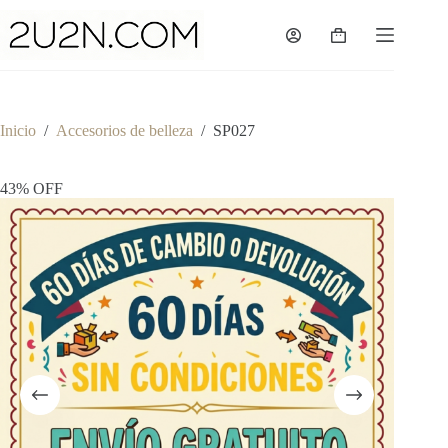
Saltar
al
Shopping
contenido
cart
Inicio
/
Accesorios de belleza
/
SP027
43% OFF