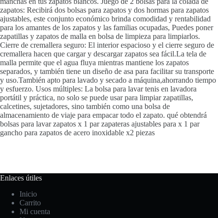
manchas en tus zapatos blancos. Juego de 2 bolsas para la colada de
zapatos: Recibirá dos bolsas para zapatos y dos hormas para zapatos
ajustables, este conjunto económico brinda comodidad y rentabilidad
para los amantes de los zapatos y las familias ocupadas, Puedes poner
zapatillas y zapatos de malla en bolsa de limpieza para limpiarlos.
Cierre de cremallera seguro: El interior espacioso y el cierre seguro de
cremallera hacen que cargar y descargar zapatos sea fácil.La tela de
malla permite que el agua fluya mientras mantiene los zapatos
separados, y también tiene un diseño de asa para facilitar su transporte
y uso.También apto para lavado y secado a máquina,ahorrando tiempo
y esfuerzo. Usos múltiples: La bolsa para lavar tenis en lavadora
portátil y práctica, no solo se puede usar para limpiar zapatillas,
calcetines, sujetadores, sino también como una bolsa de
almacenamiento de viaje para empacar todo el zapato. qué obtendrá
bolsas para lavar zapatos x 1 par zapateras ajustables para x 1 par
gancho para zapatos de acero inoxidable x2 piezas
Enlaces útiles
Inicio
Carrito
Mi cuenta