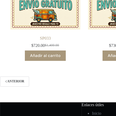
SP033
$
720.00
$
73
$
1,400.00
Original
Current
price
price
Añadir al carrito
Añad
was:
is:
$1,400.00.
$720.00.
ANTERIOR
Enlaces útiles
Inicio